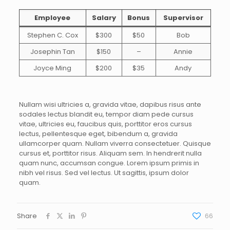
Employee
Salary
Bonus
Supervisor
Stephen C. Cox
$300
$50
Bob
Josephin Tan
$150
–
Annie
Joyce Ming
$200
$35
Andy
Nullam wisi ultricies a, gravida vitae, dapibus risus ante
sodales lectus blandit eu, tempor diam pede cursus
vitae, ultricies eu, faucibus quis, porttitor eros cursus
lectus, pellentesque eget, bibendum a, gravida
ullamcorper quam. Nullam viverra consectetuer. Quisque
cursus et, porttitor risus. Aliquam sem. In hendrerit nulla
quam nunc, accumsan congue. Lorem ipsum primis in
nibh vel risus. Sed vel lectus. Ut sagittis, ipsum dolor
quam.
Share
66