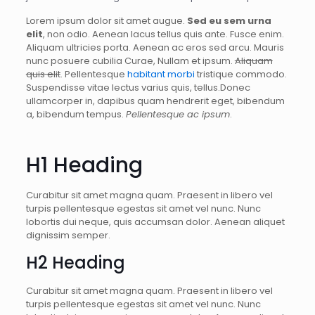
Lorem ipsum dolor sit amet augue.
Sed eu sem urna
elit
, non odio. Aenean lacus tellus quis ante. Fusce enim.
Aliquam ultricies porta. Aenean ac eros sed arcu. Mauris
nunc posuere cubilia Curae, Nullam et ipsum.
Aliquam
quis elit
. Pellentesque
habitant morbi
tristique commodo.
Suspendisse vitae lectus varius quis, tellus.Donec
ullamcorper in, dapibus quam hendrerit eget, bibendum
a, bibendum tempus.
Pellentesque ac ipsum
.
H1 Heading
Curabitur sit amet magna quam. Praesent in libero vel
turpis pellentesque egestas sit amet vel nunc. Nunc
lobortis dui neque, quis accumsan dolor. Aenean aliquet
dignissim semper.
H2 Heading
Curabitur sit amet magna quam. Praesent in libero vel
turpis pellentesque egestas sit amet vel nunc. Nunc