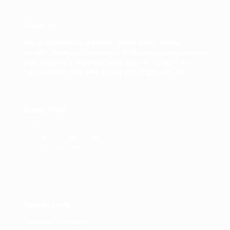
About Us
We're passionate creators, artists and problem
solvers. Since our founding in 2020, we quickly became
New Zealand's leading media partner for dance
competitions and performing arts organisations.
Useful Links
Home
Dance Competition Media
Dance Show Media
Photoshoots
Contact Us
Contact Info
Glenfield, Auckland