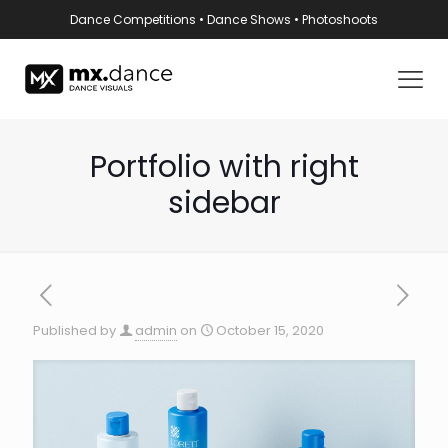
Dance Competitions • Dance Shows • Photoshoots
Portfolio with right
sidebar
Published by
admin
on
October 15, 2020