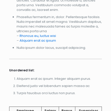
ultricies. Curabitur et ligula. Ut molestie a, ultricies
porta urna. Vestibulum commodo volutpat a,
convallis ac, laoreet enim.
Phasellus fermentum in, dolor. Pellentesque facilisis.
Nulla imperdiet sit amet magna. Vestibulum dapibus,
mauris nec malesuada fames ac turpis molestie a,
ultricies porta urna
–
Rhoncus eu, luctus wisi
–
Aliquam erat ac ipsum
Nulla ipsum dolor lacus, suscipit adipiscing.
Unordered list:
Aliquam erat ac ipsum. Integer aliquam purus.
Eleifend justo vel bibendum sapien massa ac
Turpis faucibus orci luctus non purus.
Employee
Salary
Bonus
Supervisor