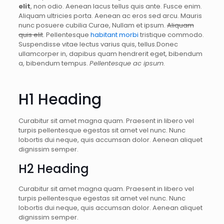
elit
, non odio. Aenean lacus tellus quis ante. Fusce enim.
Aliquam ultricies porta. Aenean ac eros sed arcu. Mauris
nunc posuere cubilia Curae, Nullam et ipsum.
Aliquam
quis elit
. Pellentesque
habitant morbi
tristique commodo.
Suspendisse vitae lectus varius quis, tellus.Donec
ullamcorper in, dapibus quam hendrerit eget, bibendum
a, bibendum tempus.
Pellentesque ac ipsum
.
H1 Heading
Curabitur sit amet magna quam. Praesent in libero vel
turpis pellentesque egestas sit amet vel nunc. Nunc
lobortis dui neque, quis accumsan dolor. Aenean aliquet
dignissim semper.
H2 Heading
Curabitur sit amet magna quam. Praesent in libero vel
turpis pellentesque egestas sit amet vel nunc. Nunc
lobortis dui neque, quis accumsan dolor. Aenean aliquet
dignissim semper.