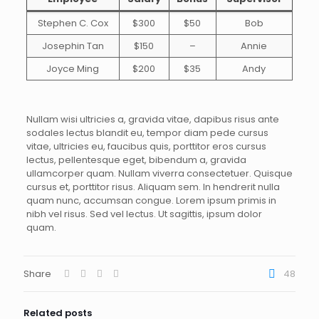
Stephen C. Cox
$300
$50
Bob
Josephin Tan
$150
–
Annie
Joyce Ming
$200
$35
Andy
Nullam wisi ultricies a, gravida vitae, dapibus risus ante
sodales lectus blandit eu, tempor diam pede cursus
vitae, ultricies eu, faucibus quis, porttitor eros cursus
lectus, pellentesque eget, bibendum a, gravida
ullamcorper quam. Nullam viverra consectetuer. Quisque
cursus et, porttitor risus. Aliquam sem. In hendrerit nulla
quam nunc, accumsan congue. Lorem ipsum primis in
nibh vel risus. Sed vel lectus. Ut sagittis, ipsum dolor
quam.
Share
48
Related posts